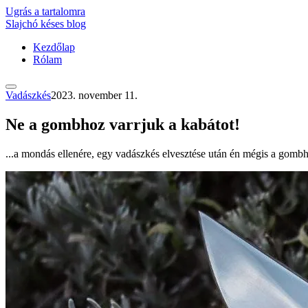
Ugrás a tartalomra
Slajchó
késes blog
Kezdőlap
Rólam
Vadászkés
2023. november 11.
Ne a gombhoz varrjuk a kabátot!
...a mondás ellenére, egy vadászkés elvesztése után én mégis a gom