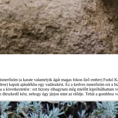
ismerősöm (a karate valamelyik ágát magas fokon űző ember) Furkó Ká
ese) kapott ajándékba egy vadászkést. Ez a kedves ismerősöm ezt a biz
nta a következtetést : ezt bizony elhagytam még mielőtt kipróbálhattam 
lleszkedő kést, nehogy úgy járjon mint az elődje. Tehát a gombhoz va